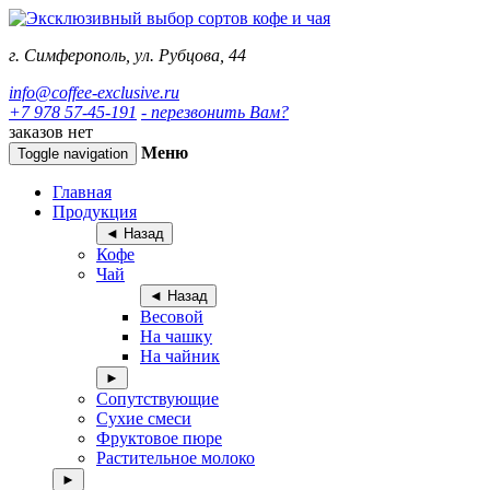
г. Симферополь, ул. Рубцова, 44
info@coffee-exclusive.ru
+7 978 57-45-191
- перезвонить Вам?
заказов нет
Меню
Toggle navigation
Главная
Продукция
◄ Назад
Кофе
Чай
◄ Назад
Весовой
На чашку
На чайник
►
Сопутствующие
Сухие смеси
Фруктовое пюре
Растительное молоко
►