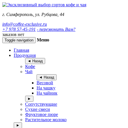
г. Симферополь, ул. Рубцова, 44
info@coffee-exclusive.ru
+7 978 57-45-191
- перезвонить Вам?
заказов нет
Меню
Toggle navigation
Главная
Продукция
◄ Назад
Кофе
Чай
◄ Назад
Весовой
На чашку
На чайник
►
Сопутствующие
Сухие смеси
Фруктовое пюре
Растительное молоко
►