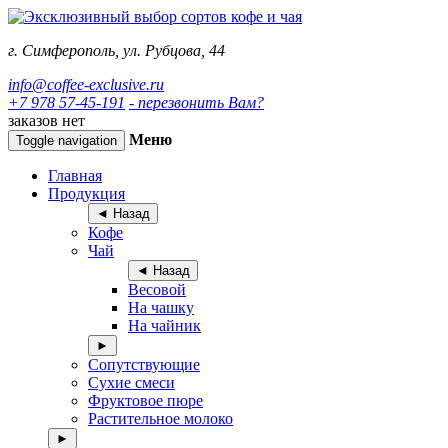
г. Симферополь, ул. Рубцова, 44
info@coffee-exclusive.ru
+7 978 57-45-191
- перезвонить Вам?
заказов нет
Меню
Toggle navigation
Главная
Продукция
◄ Назад
Кофе
Чай
◄ Назад
Весовой
На чашку
На чайник
►
Сопутствующие
Сухие смеси
Фруктовое пюре
Растительное молоко
►